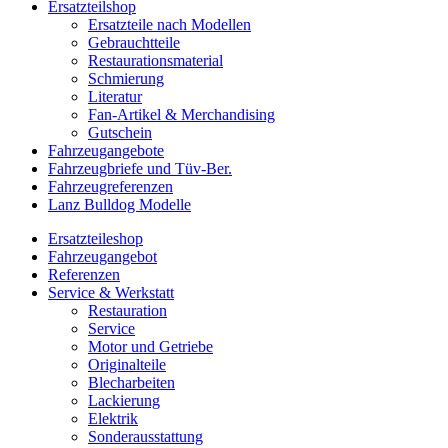
Ersatzteilshop
Ersatzteile nach Modellen
Gebrauchtteile
Restaurationsmaterial
Schmierung
Literatur
Fan-Artikel & Merchandising
Gutschein
Fahrzeugangebote
Fahrzeugbriefe und Tüv-Ber.
Fahrzeugreferenzen
Lanz Bulldog Modelle
Ersatzteileshop
Fahrzeugangebot
Referenzen
Service & Werkstatt
Restauration
Service
Motor und Getriebe
Originalteile
Blecharbeiten
Lackierung
Elektrik
Sonderausstattung