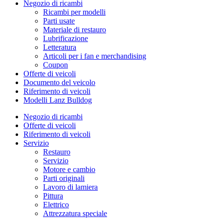
Negozio di ricambi
Ricambi per modelli
Parti usate
Materiale di restauro
Lubrificazione
Letteratura
Articoli per i fan e merchandising
Coupon
Offerte di veicoli
Documento del veicolo
Riferimento di veicoli
Modelli Lanz Bulldog
Negozio di ricambi
Offerte di veicoli
Riferimento di veicoli
Servizio
Restauro
Servizio
Motore e cambio
Parti originali
Lavoro di lamiera
Pittura
Elettrico
Attrezzatura speciale