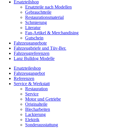
Ersatzteilshop
Ersatzteile nach Modellen
Gebrauchtteile
Restaurationsmaterial
Schmierung
Literatur
Fan-Artikel & Merchandising
Gutschein
Fahrzeugangebote
Fahrzeugbriefe und Tüv-Ber.
Fahrzeugreferenzen
Lanz Bulldog Modelle
Ersatzteileshop
Fahrzeugangebot
Referenzen
Service & Werkstatt
Restauration
Service
Motor und Getriebe
Originalteile
Blecharbeiten
Lackierung
Elektrik
Sonderausstattung