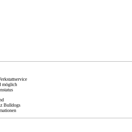
erkstattservice
d möglich
nstatus
nd
nz Bulldogs
rmationen