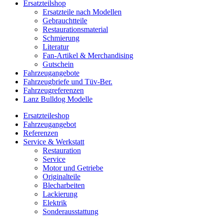
Ersatzteilshop
Ersatzteile nach Modellen
Gebrauchtteile
Restaurationsmaterial
Schmierung
Literatur
Fan-Artikel & Merchandising
Gutschein
Fahrzeugangebote
Fahrzeugbriefe und Tüv-Ber.
Fahrzeugreferenzen
Lanz Bulldog Modelle
Ersatzteileshop
Fahrzeugangebot
Referenzen
Service & Werkstatt
Restauration
Service
Motor und Getriebe
Originalteile
Blecharbeiten
Lackierung
Elektrik
Sonderausstattung