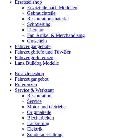
Ersatzteilshop
Ersatzteile nach Modellen
Gebrauchtteile
Restaurationsmaterial
Schmierung
Literatur
Fan-Artikel & Merchandising
Gutschein
Fahrzeugangebote
Fahrzeugbriefe und Tüv-Ber.
Fahrzeugreferenzen
Lanz Bulldog Modelle
Ersatzteileshop
Fahrzeugangebot
Referenzen
Service & Werkstatt
Restauration
Service
Motor und Getriebe
Originalteile
Blecharbeiten
Lackierung
Elektrik
Sonderausstattung