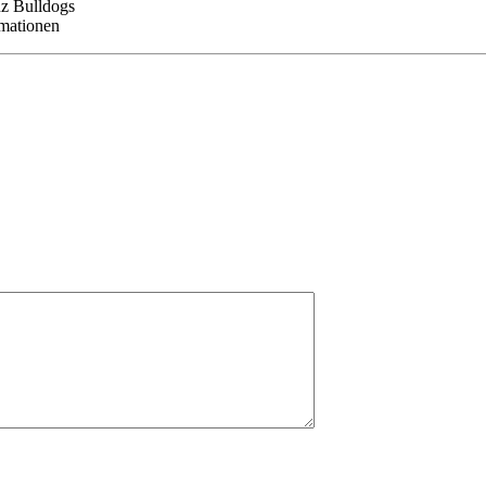
nz Bulldogs
rmationen