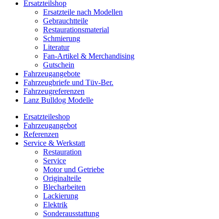
Ersatzteilshop
Ersatzteile nach Modellen
Gebrauchtteile
Restaurationsmaterial
Schmierung
Literatur
Fan-Artikel & Merchandising
Gutschein
Fahrzeugangebote
Fahrzeugbriefe und Tüv-Ber.
Fahrzeugreferenzen
Lanz Bulldog Modelle
Ersatzteileshop
Fahrzeugangebot
Referenzen
Service & Werkstatt
Restauration
Service
Motor und Getriebe
Originalteile
Blecharbeiten
Lackierung
Elektrik
Sonderausstattung