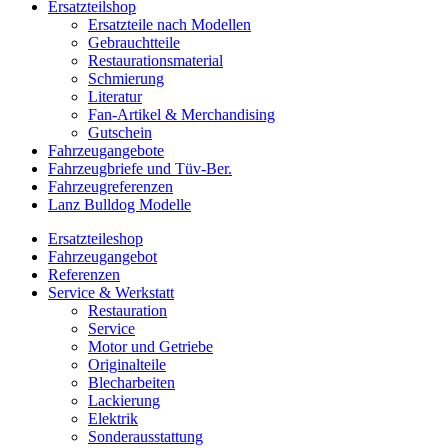
Ersatzteilshop
Ersatzteile nach Modellen
Gebrauchtteile
Restaurationsmaterial
Schmierung
Literatur
Fan-Artikel & Merchandising
Gutschein
Fahrzeugangebote
Fahrzeugbriefe und Tüv-Ber.
Fahrzeugreferenzen
Lanz Bulldog Modelle
Ersatzteileshop
Fahrzeugangebot
Referenzen
Service & Werkstatt
Restauration
Service
Motor und Getriebe
Originalteile
Blecharbeiten
Lackierung
Elektrik
Sonderausstattung