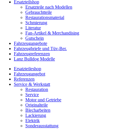
Ersatzteilshop
Ersatzteile nach Modellen
Gebrauchtteile
Restaurationsmaterial
Schmierung
Literatur
Fan-Artikel & Merchandising
Gutschein
Fahrzeugangebote
Fahrzeugbriefe und Tüv-Ber.
Fahrzeugreferenzen
Lanz Bulldog Modelle
Ersatzteileshop
Fahrzeugangebot
Referenzen
Service & Werkstatt
Restauration
Service
Motor und Getriebe
Originalteile
Blecharbeiten
Lackierung
Elektrik
Sonderausstattung