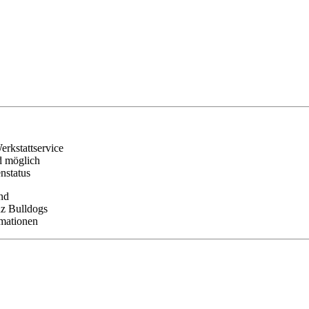
erkstattservice
d möglich
nstatus
nd
nz Bulldogs
rmationen