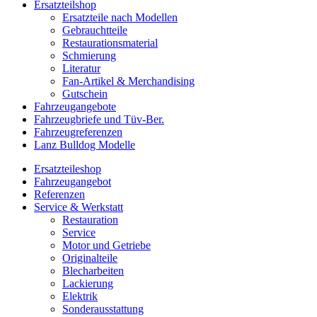
Ersatzteilshop
Ersatzteile nach Modellen
Gebrauchtteile
Restaurationsmaterial
Schmierung
Literatur
Fan-Artikel & Merchandising
Gutschein
Fahrzeugangebote
Fahrzeugbriefe und Tüv-Ber.
Fahrzeugreferenzen
Lanz Bulldog Modelle
Ersatzteileshop
Fahrzeugangebot
Referenzen
Service & Werkstatt
Restauration
Service
Motor und Getriebe
Originalteile
Blecharbeiten
Lackierung
Elektrik
Sonderausstattung