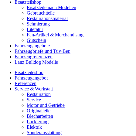
Ersatzteilshop
Ersatzteile nach Modellen
Gebrauchtteile
Restaurationsmaterial
Schmierung
Literatur
Fan-Artikel & Merchandising
Gutschein
Fahrzeugangebote
Fahrzeugbriefe und Tüv-Ber.
Fahrzeugreferenzen
Lanz Bulldog Modelle
Ersatzteileshop
Fahrzeugangebot
Referenzen
Service & Werkstatt
Restauration
Service
Motor und Getriebe
Originalteile
Blecharbeiten
Lackierung
Elektrik
Sonderausstattung