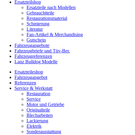
Ersatzteilshop
Ersatzteile nach Modellen
Gebrauchtteile
Restaurationsmaterial
Schmierung
Literatur
Fan-Artikel & Merchandising
Gutschein
Fahrzeugangebote
Fahrzeugbriefe und Tüv-Ber.
Fahrzeugreferenzen
Lanz Bulldog Modelle
Ersatzteileshop
Fahrzeugangebot
Referenzen
Service & Werkstatt
Restauration
Service
Motor und Getriebe
Originalteile
Blecharbeiten
Lackierung
Elektrik
Sonderausstattung