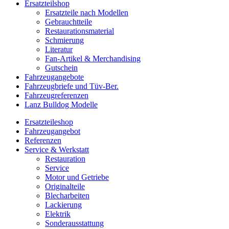
Ersatzteilshop
Ersatzteile nach Modellen
Gebrauchtteile
Restaurationsmaterial
Schmierung
Literatur
Fan-Artikel & Merchandising
Gutschein
Fahrzeugangebote
Fahrzeugbriefe und Tüv-Ber.
Fahrzeugreferenzen
Lanz Bulldog Modelle
Ersatzteileshop
Fahrzeugangebot
Referenzen
Service & Werkstatt
Restauration
Service
Motor und Getriebe
Originalteile
Blecharbeiten
Lackierung
Elektrik
Sonderausstattung