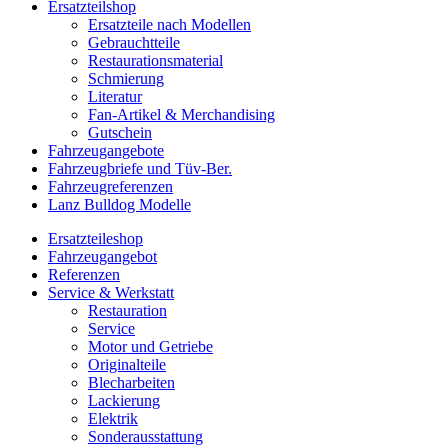
Ersatzteilshop
Ersatzteile nach Modellen
Gebrauchtteile
Restaurationsmaterial
Schmierung
Literatur
Fan-Artikel & Merchandising
Gutschein
Fahrzeugangebote
Fahrzeugbriefe und Tüv-Ber.
Fahrzeugreferenzen
Lanz Bulldog Modelle
Ersatzteileshop
Fahrzeugangebot
Referenzen
Service & Werkstatt
Restauration
Service
Motor und Getriebe
Originalteile
Blecharbeiten
Lackierung
Elektrik
Sonderausstattung