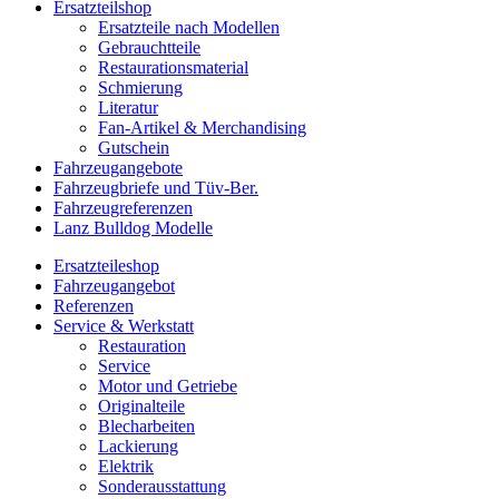
Ersatzteilshop
Ersatzteile nach Modellen
Gebrauchtteile
Restaurationsmaterial
Schmierung
Literatur
Fan-Artikel & Merchandising
Gutschein
Fahrzeugangebote
Fahrzeugbriefe und Tüv-Ber.
Fahrzeugreferenzen
Lanz Bulldog Modelle
Ersatzteileshop
Fahrzeugangebot
Referenzen
Service & Werkstatt
Restauration
Service
Motor und Getriebe
Originalteile
Blecharbeiten
Lackierung
Elektrik
Sonderausstattung