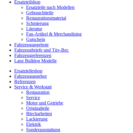
Ersatzteilshop
Ersatzteile nach Modellen
Gebrauchtteile
Restaurationsmaterial
Schmierung
Literatur
Fan-Artikel & Merchandising
Gutschein
Fahrzeugangebote
Fahrzeugbriefe und Tüv-Ber.
Fahrzeugreferenzen
Lanz Bulldog Modelle
Ersatzteileshop
Fahrzeugangebot
Referenzen
Service & Werkstatt
Restauration
Service
Motor und Getriebe
Originalteile
Blecharbeiten
Lackierung
Elektrik
Sonderausstattung