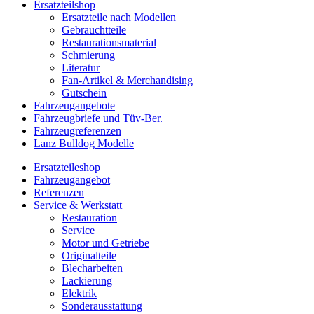
Ersatzteilshop
Ersatzteile nach Modellen
Gebrauchtteile
Restaurationsmaterial
Schmierung
Literatur
Fan-Artikel & Merchandising
Gutschein
Fahrzeugangebote
Fahrzeugbriefe und Tüv-Ber.
Fahrzeugreferenzen
Lanz Bulldog Modelle
Ersatzteileshop
Fahrzeugangebot
Referenzen
Service & Werkstatt
Restauration
Service
Motor und Getriebe
Originalteile
Blecharbeiten
Lackierung
Elektrik
Sonderausstattung